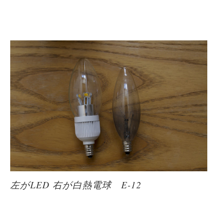
左がLED 右が白熱電球 E-12