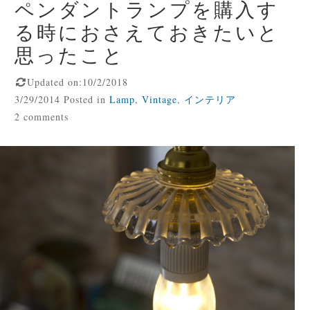
ペンダントランプを購入す
る時におさえておきたいと
思ったこと
Updated on:10/2/2018
3/29/2014 Posted in
Lamp
,
Vintage
,
インテリア
2 comments