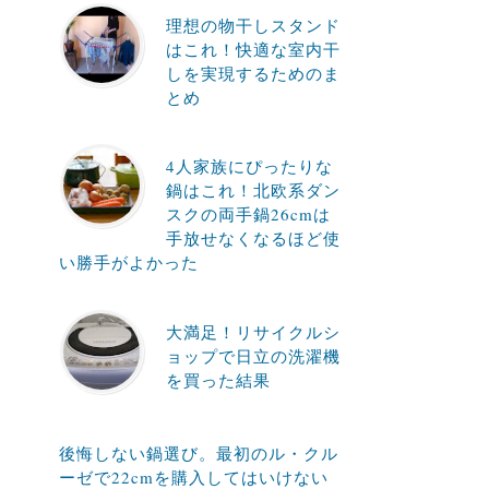
理想の物干しスタンド
はこれ！快適な室内干
しを実現するためのま
とめ
4人家族にぴったりな
鍋はこれ！北欧系ダン
スクの両手鍋26cmは
手放せなくなるほど使
い勝手がよかった
大満足！リサイクルシ
ョップで日立の洗濯機
を買った結果
後悔しない鍋選び。最初のル・クル
ーゼで22cmを購入してはいけない