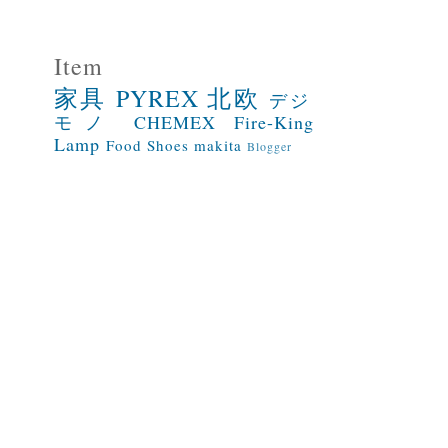
Item
家具
PYREX
北欧
デジ
モノ
CHEMEX
Fire-King
Lamp
Food
Shoes
makita
Blogger