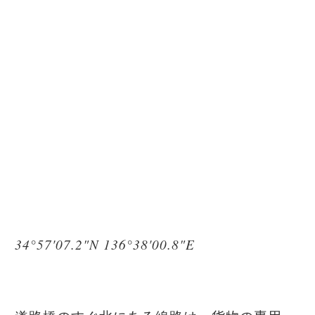
34°57'07.2"N 136°38'00.8"E