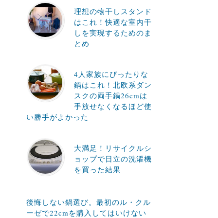
理想の物干しスタンド
はこれ！快適な室内干
しを実現するためのま
とめ
4人家族にぴったりな
鍋はこれ！北欧系ダン
スクの両手鍋26cmは
手放せなくなるほど使
い勝手がよかった
大満足！リサイクルシ
ョップで日立の洗濯機
を買った結果
後悔しない鍋選び。最初のル・クル
ーゼで22cmを購入してはいけない