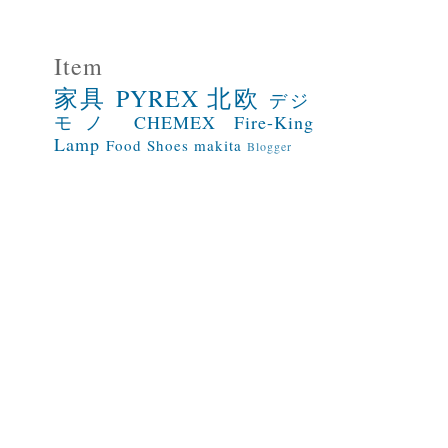
Item
家具
PYREX
北欧
デジ
モノ
CHEMEX
Fire-King
Lamp
Food
Shoes
makita
Blogger