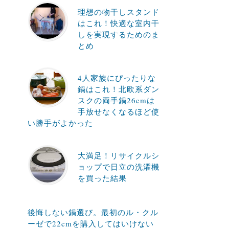
理想の物干しスタンド
はこれ！快適な室内干
しを実現するためのま
とめ
4人家族にぴったりな
鍋はこれ！北欧系ダン
スクの両手鍋26cmは
手放せなくなるほど使
い勝手がよかった
大満足！リサイクルシ
ョップで日立の洗濯機
を買った結果
後悔しない鍋選び。最初のル・クル
ーゼで22cmを購入してはいけない