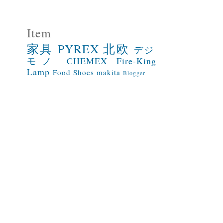
Item
家具
PYREX
北欧
デジ
モノ
CHEMEX
Fire-King
Lamp
Food
Shoes
makita
Blogger